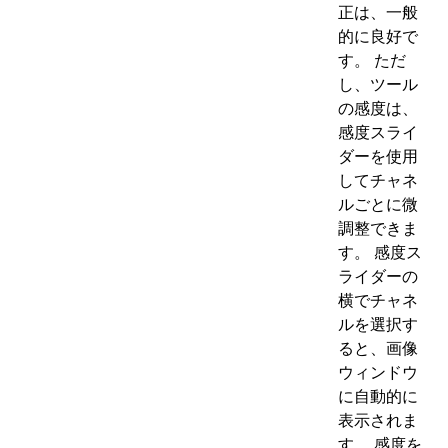
正は、一般
的に良好で
す。 ただ
し、ツール
の感度は、
感度スライ
ダーを使用
してチャネ
ルごとに微
調整できま
す。 感度ス
ライダーの
横でチャネ
ルを選択す
ると、画像
ウィンドウ
に自動的に
表示されま
す。 感度を