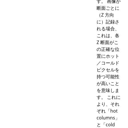
す。 画像が
断面ごとに
（Z 方向
に）記録さ
れる場合、
これは、各
Z 断面がこ
の正確な位
置にホット
／コールド
ピクセルを
持つ可能性
が高いこと
を意味しま
す。 これに
より、それ
ぞれ「hot
columns」
と「cold