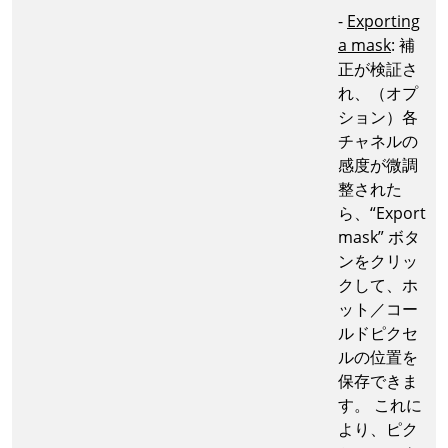
-
Exporting
a mask
: 補
正が検証さ
れ、（オプ
ション）各
チャネルの
感度が微調
整された
ら、“Export
mask” ボタ
ンをクリッ
クして、ホ
ット／コー
ルドピクセ
ルの位置を
保存できま
す。 これに
より、ピク